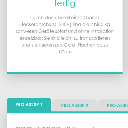
fertig
Durch den überall einsetzbaren
Steckeranschluss (240V) sind die 2 bis 5 kg
schweren Geräte sofort und ohne Installation
einsetzbar: Sie sind leicht zu transportieren
und sterilisieren pro Gerät Flächen bis zu
100qm.
PRO AS20P
1
PRO AS30P
2
PRO AS3