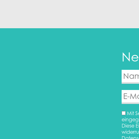
Ne
Mit S
eingeg
Diese E
widerru
Datens