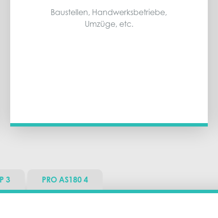
Baustellen, Handwerksbetriebe,
Umzüge, etc.
0P
3
PRO AS180
4