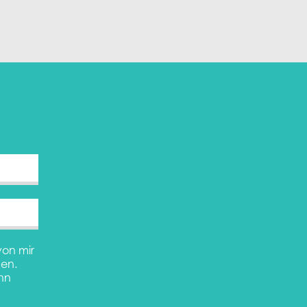
von mir
en.
inn