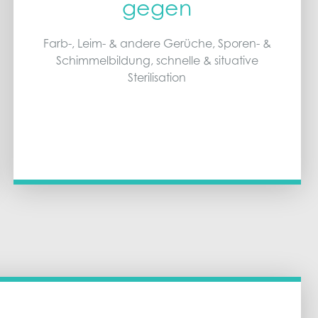
gegen
Farb-, Leim- & andere Gerüche, Sporen- &
Schimmelbildung, schnelle & situative
Sterilisation